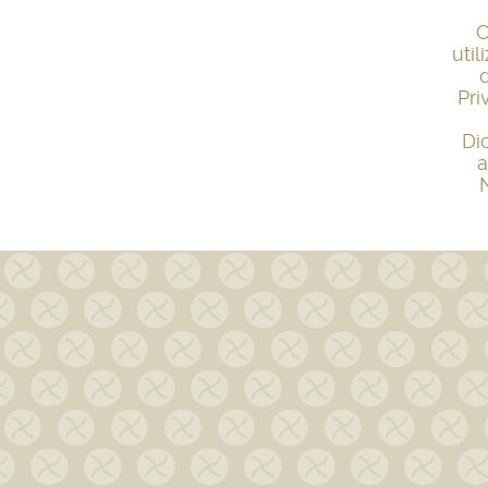
C
uti
Pri
Di
a