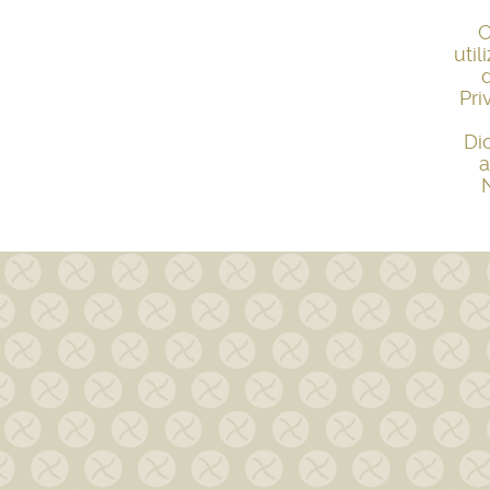
C
uti
Pri
Di
a